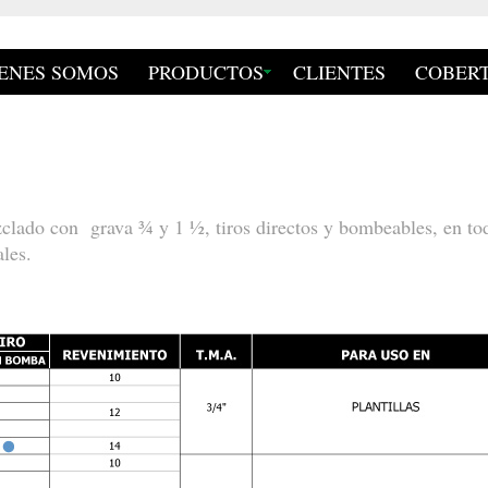
ENES SOMOS
PRODUCTOS
CLIENTES
COBER
lado con grava ¾ y 1 ½, tiros directos y bombeables, en toda
les.