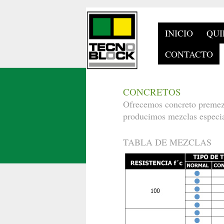
INICIO
QUI
CONTACTO
CONCRETOS
Ofrecemos concreto premezc
producimos mezclas especia
TABLA DE MEZCLAS